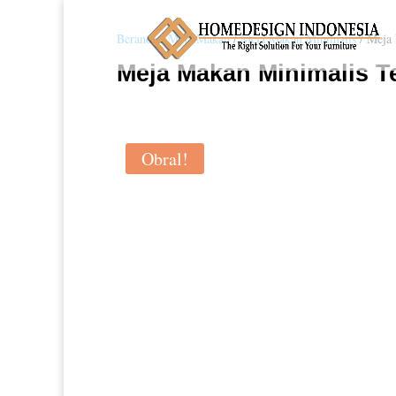
Beranda
/
Meja Makan
/
Meja Makan Minimalis
/ Meja 
Meja Makan Minimalis T
Obral!