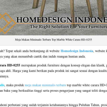
Meja Makan Minimalis Terbaru Top Marble White Carara HD-0255
Homedesign Indonesia
ah? Tepat sekali anda berkunjung di website
, website 
nya yang akan menambah cantik dan indah ruangan hunian anda.
arara HD-0255
merupakan produk furniture dengan konsep elegan dan klasik,
naga ahli. Harga yang kami berikan pada produk ini sangat sesuai dengan kualit
ainnya.
lis
, maka produk
meja makan minimalis terbaru
top marble white carara HD-02
 baku yang berkualitas tinggi serta proses pengerjaan yang sangat teliti deng
honi perhutani yang sudah terjamin ketahanannya hingga Puluhan Tahun, pros