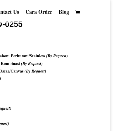
ntact Us
Cara Order
Blog
D-0255
honi Perhutani/Stainless
(By Request)
o Kombinasi
(By Request)
/Oscar/Canvas
(By Request)
6
equest)
uest)