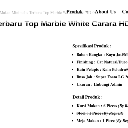
Produk
About Us
Co
Makan Minimalis Terbaru Top Marble White Carara HD-0255
erbaru Top Marble White Carara H
Spesifikasi Produk :
Bahan Rangka : Kayu Jati/Ma
Finishing : Cat Natural/Duc
Kain Pelapis : Kain Beludru
Busa Jok : Super Foam LG 2
Ukuran : Hubungi Admin
Detail Produk :
Kursi Makan : 6 Pieces
(By R
Stool : 1 Piece
(By Request)
Meja Makan : 1 Piece
(By Req