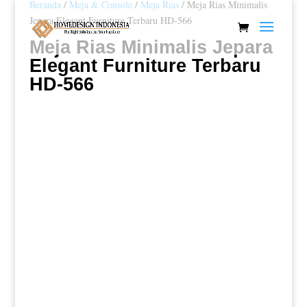
Beranda
/
Meja & Console
/
Meja Rias
/ Meja Rias Minimalis
Jepara Elegant Furniture Terbaru HD-566
Meja Rias Minimalis Jepara
Elegant Furniture Terbaru
HD-566