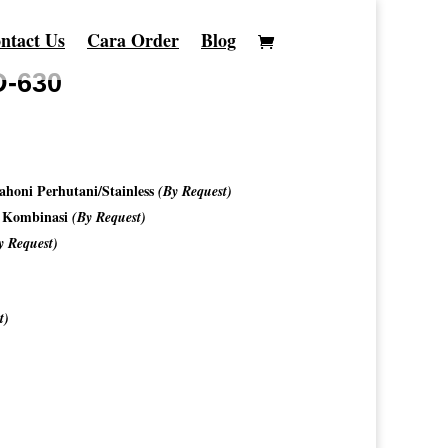
ntact Us
Cara Order
Blog
D-630
honi Perhutani/Stainless
(By Request)
o Kombinasi
(By Request)
y Request)
t)