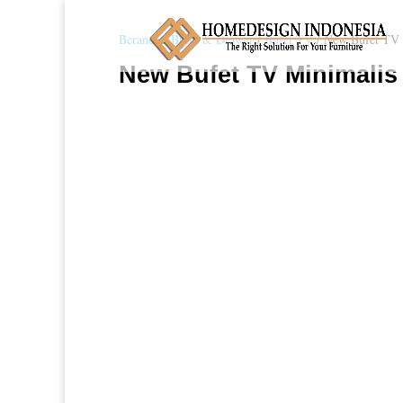
Beranda
/
Bufet & Drawer
/
Bufet TV
/ New Bufet TV 
New Bufet TV Minimalis