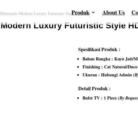
Produk
About Us
Co
Minimalis Modern Luxury Futuristic Style HD-630
 Modern Luxury Futuristic Style H
Spesifikasi Produk :
Bahan Rangka : Kayu Jati/Ma
Finishing : Cat Natural/Duc
Ukuran : Hubungi Admin
(B
Detail Produk :
Bufet TV : 1 Piece
(By Reques