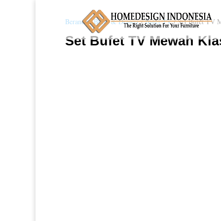
Beranda
/
Bufet & Drawer
/
Bufet TV
/ Set Bufet TV 
Set Bufet TV Mewah Kla