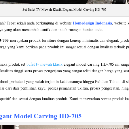
Set Bufet TV Mewah Klasik Elegant Model Carving HD-705
Homedesign Indonesia
ah? Tepat sekali anda berkunjung di website
, website 
nya yang akan menambah cantik dan indah ruangan hunian anda.
D-705
merupakan produk furniture dengan konsep minimalis dan elegant, produ
arga yang kami berikan pada produk ini sangat sesuai dengan kualitas terbaik 
maka produk set
bufet tv mewah klasik
elegant model carving HD-705 ini sangat 
litas tinggi serta proses pengerjaan yang sangat teliti dengan harga yang ses
oni perhutani yang sudah terjamin ketahanannya hingga Puluhan Tahun, di si
ulai dari dari pemilihan kayu, proses pemahatan ukiran, proses pengecatan, hing
petitif dan sesuai dengan kualitas produk. Kami menawarkan semua produk kam
egant Model Carving HD-705