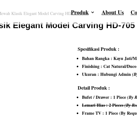
Produk
About Us
Co
Mewah Klasik Elegant Model Carving HD-705
sik Elegant Model Carving HD-705
Spesifikasi Produk :
Bahan Rangka : Kayu Jati/Ma
Finishing : Cat Natural/Duc
Ukuran : Hubungi Admin
(B
Detail Produk :
Bufet / Drawer : 1 Piece
(By R
Lemari Hias : 2 Pieces
(By Re
Frame TV : 1 Piece (By Requ