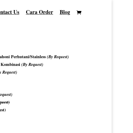
ntact Us
Cara Order
Blog
honi Perhutani/Stainless
(By Request)
o Kombinasi
(By Request)
y Request)
equest)
quest)
est)