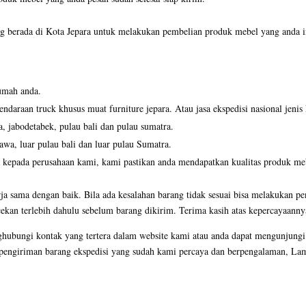
 berada di Kota Jepara untuk melakukan pembelian produk mebel yang anda ing
umah anda.
ndaraan truck khusus muat furniture jepara. Atau jasa ekspedisi nasional jenis
a, jabodetabek, pulau bali dan pulau sumatra.
jawa, luar pulau bali dan luar pulau Sumatra.
 kepada perusahaan kami, kami pastikan anda mendapatkan kualitas produk mebe
ja sama dengan baik. Bila ada kesalahan barang tidak sesuai bisa melakukan pe
ekan terlebih dahulu sebelum barang dikirim. Terima kasih atas kepercayaanny
ghubungi kontak yang tertera dalam website kami atau anda dapat mengunjun
engiriman barang ekspedisi yang sudah kami percaya dan berpengalaman, Lama