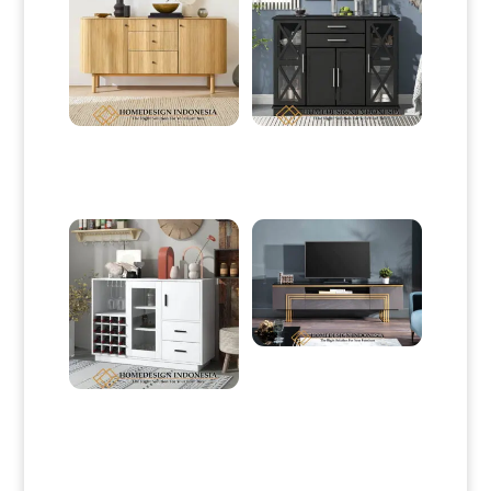
Bufet Minimalis Jati Natural
Meja Drawer Minimalis Terbaru
Water Base Modern Style HD-
Desain Kabinet Dapur Modern
0048
HD-0051
Bufet TV Minimalis Modern
Stainless Line Luxury HD-0053
Drawer Minimalis Putih Model
Meja Dapur Duco Color HD-
0052