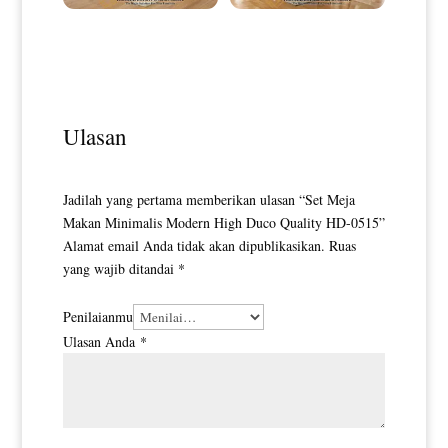
Meja Makan Minimalis Klasik
Meja Makan Minimalis Mewah
Vintage Rustic Model HD-0040
With Leather Blue Shapire HD-
0042
Ulasan
Jadilah yang pertama memberikan ulasan “Set Meja
Makan Minimalis Modern High Duco Quality HD-0515”
Alamat email Anda tidak akan dipublikasikan.
Ruas
yang wajib ditandai
*
Penilaianmu
Ulasan Anda
*