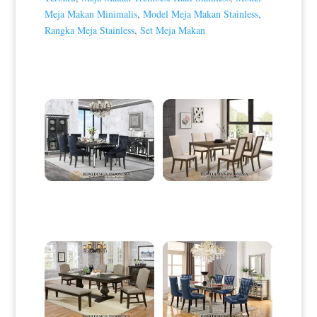
Meja Makan Minimalis
,
Model Meja Makan Stainless
,
Rangka Meja Stainless
,
Set Meja Makan
Produk Terkait
Meja Makan Minimalis Terbaru
Meja Makan Minimalis Jati
Elegant Full Glass Design HD-
Klasik Natural Salak Brown
0038
HD-0039