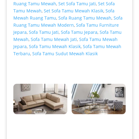
Ruang Tamu Mewah
,
Set Sofa Tamu Jati
,
Set Sofa
Tamu Mewah
,
Set Sofa Tamu Mewah Klasik
,
Sofa
Mewah Ruang Tamu
,
Sofa Ruang Tamu Mewah
,
Sofa
Ruang Tamu Mewah Modern
,
Sofa Tamu Furniture
Jepara
,
Sofa Tamu Jati
,
Sofa Tamu Jepara
,
Sofa Tamu
Mewah
,
Sofa Tamu Mewah Jati
,
Sofa Tamu Mewah
Jepara
,
Sofa Tamu Mewah Klasik
,
Sofa Tamu Mewah
Terbaru
,
Sofa Tamu Sudut Mewah Klasik
Produk Terkait
Sofa Tamu Sudut Minimalis
Sofa Tamu Minimalis Stainless
Modern Leather Sectional Style
Gold Candy Foot Color HD-
HD-0013
0026