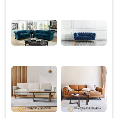
Produk Terkait
Set Sofa Minimalis Chestrfield Dark
Sofa Minimalis Mewah Stainless
Green Fabric HD-0028
Steel Model Terbaru HD-0032
Sofa Tamu Minimalis 3 Seater
Sofa Minimalis Jati Terbaru Natural