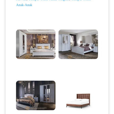
Anak-Anak
Produk Terkait
Kamar Set Minimalis Jepara
Tempat Tidur Minimalis Set
White Classic Color Style HD-
Elegant Style Luxury HD-0096
0092
Kamar Set Minimalis Terbaru