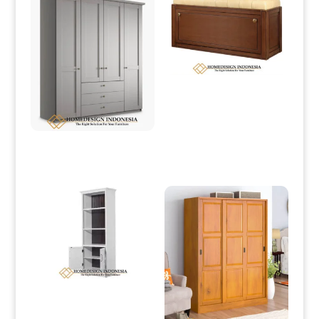
Rak Sepatu Jati Minimalis Model
Stool Elegant Design HD-0067
Lemari Baju Minimalis Terbaru
Duco Color High Quality HD-0058
Lemari Penyimpanan Minimalis
Terbaru Putih Duco Color HD-0070