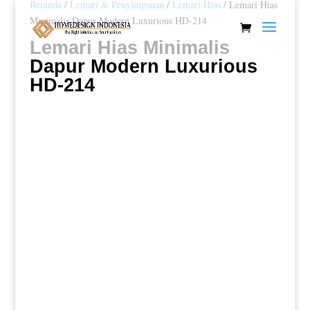
Beranda
/
Lemari & Penyimpanan
/
Lemari Hias
/ Lemari Hias
Minimalis Dapur Modern Luxurious HD-214
Lemari Hias Minimalis
Dapur Modern Luxurious
HD-214