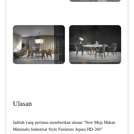
Meja Makan Minimalis Terbaru
Elegant Full Glass Design HD-0038
Design Meja Makan Minimalis
Meja Makan Minimalis Bundar
Jepara High Quality HD-0107
Eliezer Luxury Stainless Style HD-
0110
Ulasan
Jadilah yang pertama memberikan ulasan “New Meja Makan
Minimalis Industrial Style Furniture Jepara HD-260”