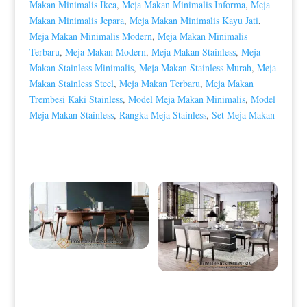
Makan Minimalis Ikea
,
Meja Makan Minimalis Informa
,
Meja
Makan Minimalis Jepara
,
Meja Makan Minimalis Kayu Jati
,
Meja Makan Minimalis Modern
,
Meja Makan Minimalis
Terbaru
,
Meja Makan Modern
,
Meja Makan Stainless
,
Meja
Makan Stainless Minimalis
,
Meja Makan Stainless Murah
,
Meja
Makan Stainless Steel
,
Meja Makan Terbaru
,
Meja Makan
Trembesi Kaki Stainless
,
Model Meja Makan Minimalis
,
Model
Meja Makan Stainless
,
Rangka Meja Stainless
,
Set Meja Makan
Produk Terkait
Meja Makan Minimalis Modern
Simple Futuristic Design HD-0004
Desain Meja Makan Minimalis
Klasik Great Wood Quality HD-
0041