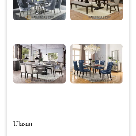
Meja Makan Minimalis Stainless
Meja Makan Minimalis Klasik
Steel Luxury Style HD-0037
Vintage Rustic Model HD-0040
Desain Meja Makan Minimalis
Meja Makan Minimalis Mewah
Klasik Great Wood Quality HD-
With Leather Blue Shapire HD-0042
0041
Ulasan