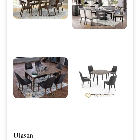
Meja Makan Minimalis Jati Retro
Vintage Natural Color HD-0003
Desain Meja Makan Minimalis
Klasik Great Wood Quality HD-
0041
Meja Makan Jati Minimalis Modern
Meja Makan Minimalis Bundar
Style Excellent Product HD-0043
Luxury Top Marble HD-0109
Ulasan